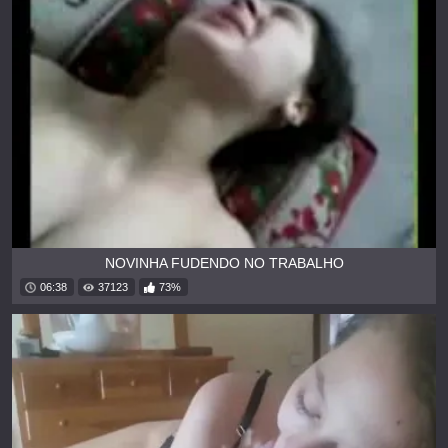
NOVINHA FUDENDO NO TRABALHO
06:38
37123
73%