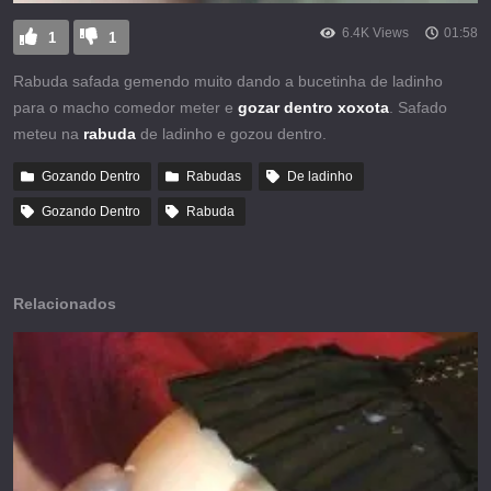
6.4K Views
01:58
1
1
Rabuda safada gemendo muito dando a bucetinha de ladinho
para o macho comedor meter e
gozar dentro xoxota
. Safado
meteu na
rabuda
de ladinho e gozou dentro.
Gozando Dentro
Rabudas
De ladinho
Gozando Dentro
Rabuda
Relacionados