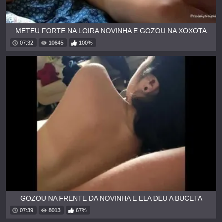
METEU FORTE NA LOIRA NOVINHA E GOZOU NA XOXOTA
07:32
10645
100%
GOZOU NA FRENTE DA NOVINHA E ELA DEU A BUCETA
07:39
8013
67%