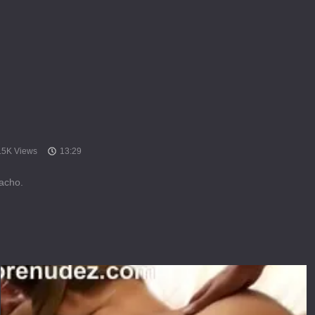
.5K Views
13:29
acho.