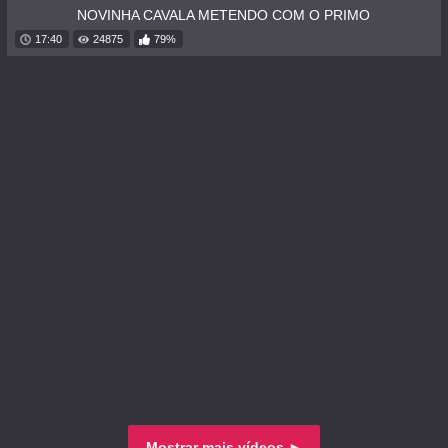
NOVINHA CAVALA METENDO COM O PRIMO
17:40
24875
79%
Mostrar mais vídeos ►