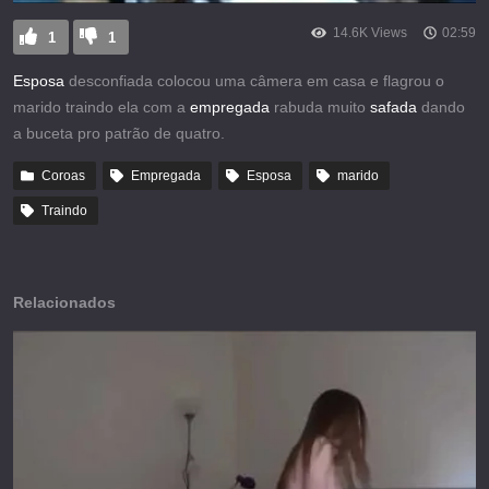
14.6K Views
02:59
1
1
Esposa
desconfiada colocou uma câmera em casa e flagrou o
marido traindo ela com a
empregada
rabuda muito
safada
dando
a buceta pro patrão de quatro.
Coroas
Empregada
Esposa
marido
Traindo
Relacionados