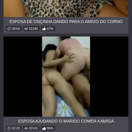
ESPOSA DE ONÇINHA DANDO PARA O AMIGO DO CORNO
08:54
21240
67%
ESPOSA AJUDANDO O MARIDO COMER A AMIGA
02:20
32141
95%