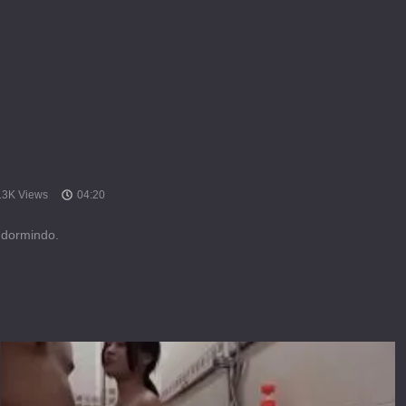
.3K Views
04:20
 dormindo.