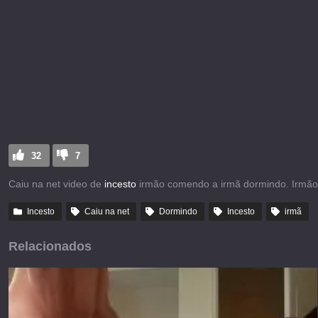
32
7
Caiu na net video de
incesto
irmão comendo a irmã dormindo. Irmão 
Incesto
Caiu na net
Dormindo
Incesto
irmã
Relacionados