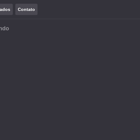
tados
Contato
indo