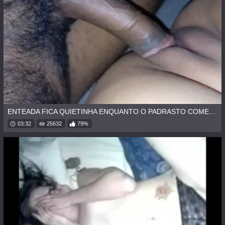
ENTEADA FICA QUIETINHA ENQUANTO O PADRASTO COME ELA
03:32
25632
79%