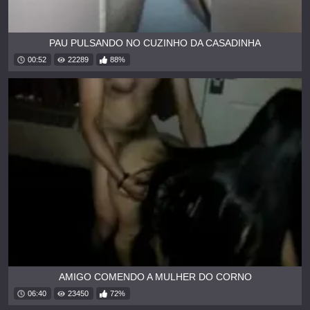
PAU PULSANDO NO CUZINHO DA CASADINHA
00:52
22289
88%
AMIGO COMENDO A MULHER DO CORNO
06:40
23450
72%