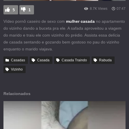
8.7K Views
07:47
5
1
Vídeo pornô caseiro de sexo com
mulher casada
no apartamento
do vizinho dando a buceta pra ele. A safada aproveitou a viagem
do marido e traiu ele com vizinho do prédio. Assista essa delícia
de casada sentando e gozando bem gostoso no pau do vizinho
enquanto o marido viajava.
Casadas
Casada
Casada Traindo
Rabuda
Vizinho
Relacionados