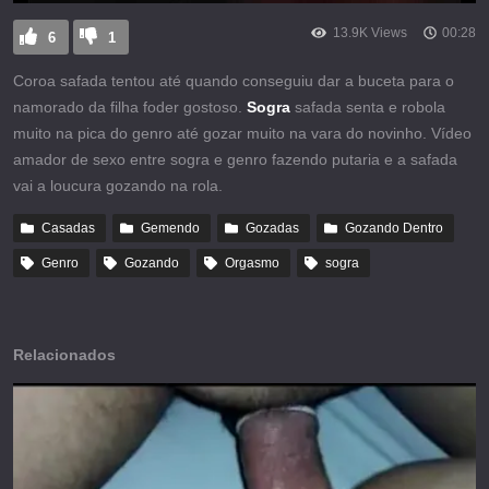
13.9K Views
00:28
6
1
Coroa safada tentou até quando conseguiu dar a buceta para o
namorado da filha foder gostoso.
Sogra
safada senta e robola
muito na pica do genro até gozar muito na vara do novinho. Vídeo
amador de sexo entre sogra e genro fazendo putaria e a safada
vai a loucura gozando na rola.
Casadas
Gemendo
Gozadas
Gozando Dentro
Genro
Gozando
Orgasmo
sogra
Relacionados