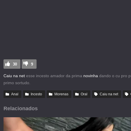
30
9
Caiu na net
esse incesto amador da prima
novinha
dando o cu pro p
primo sortudo.
Anal
Incesto
Morenas
Oral
Caiu na net
Relacionados