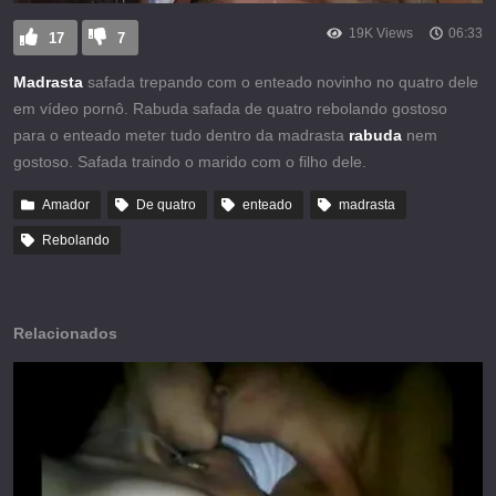
19K Views
06:33
17
7
Madrasta
safada trepando com o enteado novinho no quatro dele
em vídeo pornô. Rabuda safada de quatro rebolando gostoso
para o enteado meter tudo dentro da madrasta
rabuda
nem
gostoso. Safada traindo o marido com o filho dele.
Amador
De quatro
enteado
madrasta
Rebolando
Relacionados