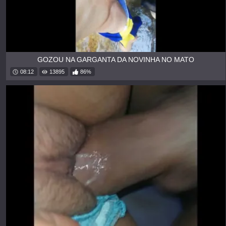
GOZOU NA GARGANTA DA NOVINHA NO MATO
08:12
13895
86%