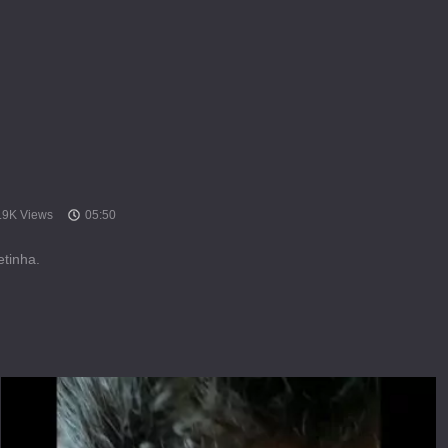
.9K Views
05:50
etinha.