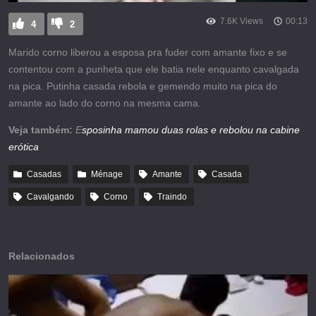
7.6K Views
00:13
4
2
Marido corno liberou a esposa pra fuder com amante fixo e se
contentou com a punheta que ele batia nele enquanto cavalgada
na pica. Putinha casada rebola e gemendo muito na pica do
amante ao lado do corno na mesma cama.
Veja também:
E
sposinha mamou duas rolas e rebolou na cabine
erótica
Casadas
Ménage
Amante
Casada
Cavalgando
Corno
Traindo
Relacionados