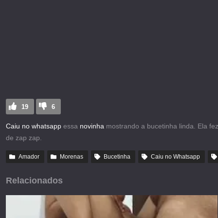
19
6
Caiu no whatsapp
essa
novinha
mostrando a bucetinha linda. Ela f
de zap zap.
Amador
Morenas
Bucetinha
Caiu no Whatsapp
Relacionados