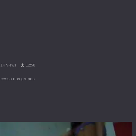
.1K Views
12:58
ucesso nos grupos