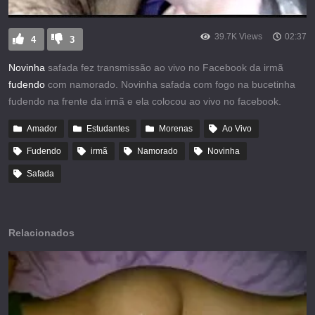
39.7K Views
02:37
4
3
Novinha
safada fez transmissão ao vivo no Facebook da irmã
fudendo
com namorado. Novinha safada com fogo na bucetinha
fudendo na frente da irmã e ela colocou ao vivo no facebook.
Amador
Estudantes
Morenas
Ao Vivo
Fudendo
irmã
Namorado
Novinha
Safada
Relacionados