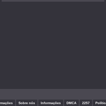
rmações
Sobre nós
Informações
DMCA
2257
Políti