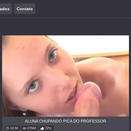
tados
Contato
ALUNA CHUPANDO PICA DO PROFESSOR
10:34
27504
72%