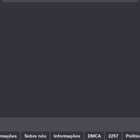
rmações
Sobre nós
Informações
DMCA
2257
Políti