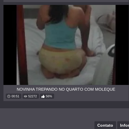
NOVINHA TREPANDO NO QUARTO COM MOLEQUE
00:51
52272
56%
Contato
Info