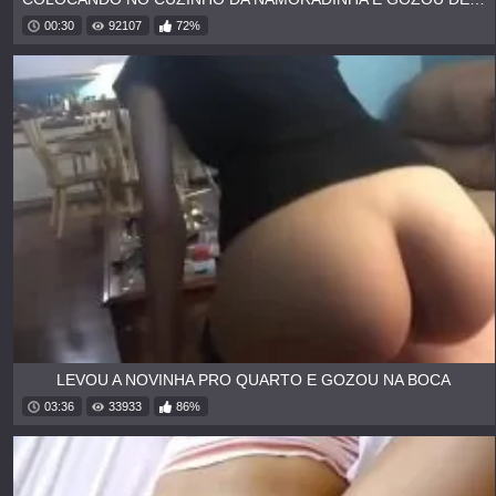
00:30
92107
72%
LEVOU A NOVINHA PRO QUARTO E GOZOU NA BOCA
03:36
33933
86%