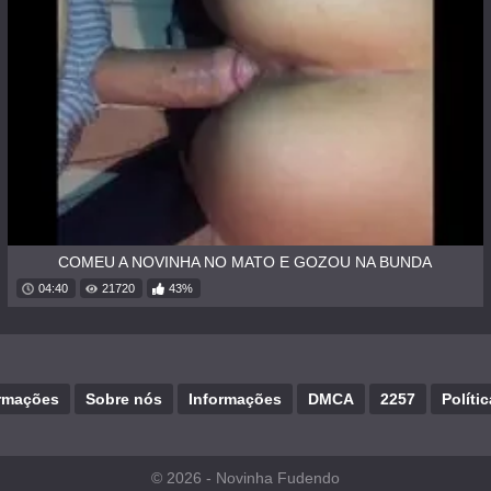
COMEU A NOVINHA NO MATO E GOZOU NA BUNDA
04:40
21720
43%
rmações
Sobre nós
Informações
DMCA
2257
Políti
© 2026 -
Novinha Fudendo