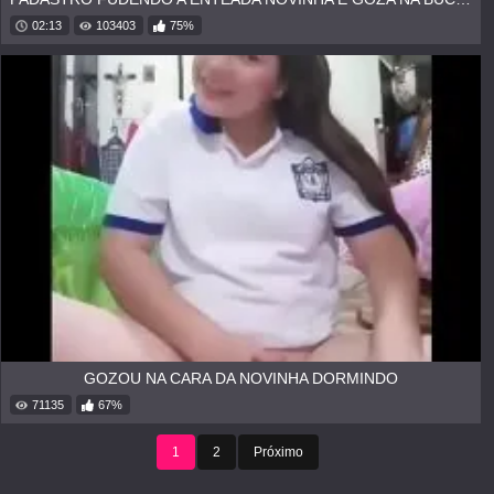
02:13
103403
75%
GOZOU NA CARA DA NOVINHA DORMINDO
71135
67%
1
2
Próximo