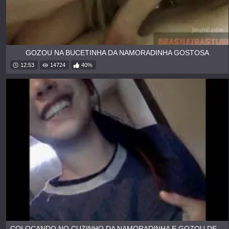
GOZOU NA BUCETINHA DA NAMORADINHA GOSTOSA
12:53
14724
40%
COLOCANDO NO CUZINHO DA NAMORADINHA E GOZOU DENTRO