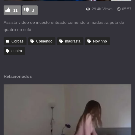
29.4K Views
05:57
11
3
Assista vídeo de incesto enteado comendo a madastra puta de
quatro no sofá.
Coroas
Comendo
madrasta
Novinho
quatro
Relacionados