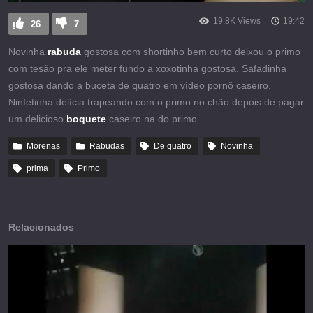
19.8K Views
19:42
26
7
Novinha
rabuda
gostosa com shortinho bem curto deixou o primo
com tesão pra ele meter fundo a xoxotinha gostosa. Safadinha
gostosa dando a buceta de quatro em vídeo pornô caseiro.
Ninfetinha delícia trapeando com o primo no chão depois de pagar
um delicioso
boquete
caseiro na do primo.
Morenas
Rabudas
De quatro
Novinha
prima
Primo
Relacionados