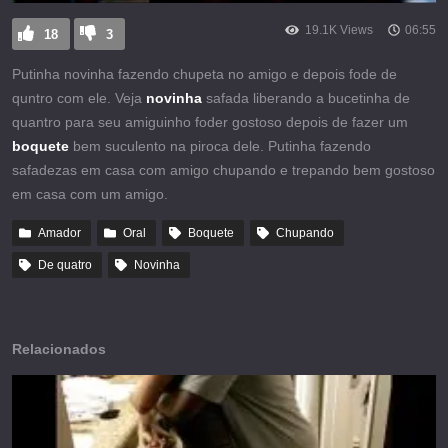
19.1K Views
06:55
18
3
Putinha novinha fazendo chupeta no amigo e depois fode de
quntro com ele. Veja
novinha
safada liberando a bucetinha de
quantro para seu amiguinho foder gostoso depois de fazer um
boquete
bem suculento na piroca dele. Putinha fazendo
safadezas em casa com amigo chupando e trepando bem gostoso
em casa com um amigo.
Amador
Oral
Boquete
Chupando
De quatro
Novinha
Relacionados