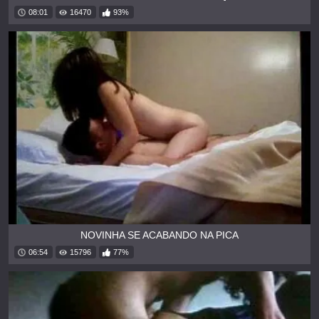
08:01
16470
93%
NOVINHA SE ACABANDO NA PICA
06:54
15796
77%