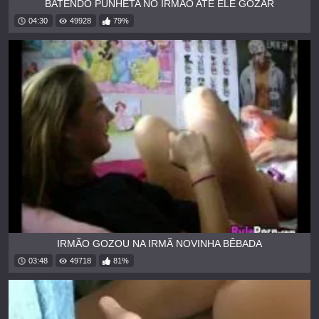
BATENDO PUNHETA NO IRMÃO ATÉ ELE GOZAR
04:30
49928
79%
IRMÃO GOZOU NA IRMÃ NOVINHA BÊBADA
03:48
49718
81%