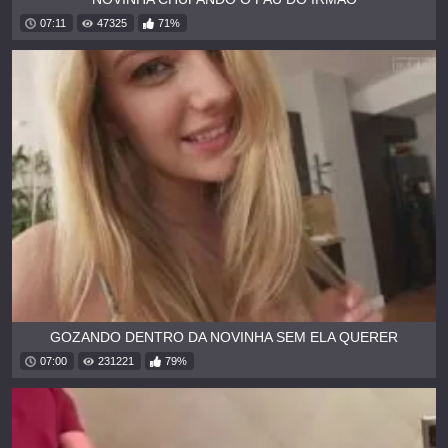
07:11
47325
71%
GOZANDO DENTRO DA NOVINHA SEM ELA QUERER
07:00
231221
79%