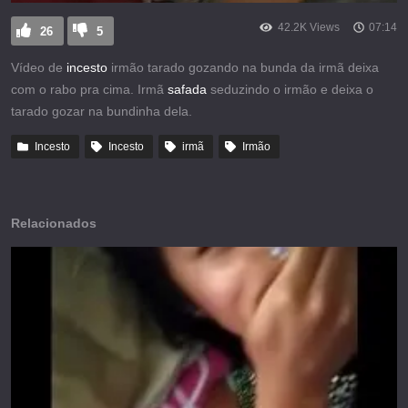
42.2K Views
07:14
26
5
Vídeo de
incesto
irmão tarado gozando na bunda da irmã deixa
com o rabo pra cima. Irmã
safada
seduzindo o irmão e deixa o
tarado gozar na bundinha dela.
Incesto
Incesto
irmã
Irmão
Relacionados