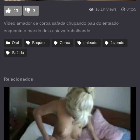
16.1K Views
04:55
13
3
Vídeo amador de coroa safada chupando pau do enteado
enquanto o marido dela estava trabalhando.
Oral
Boquete
Coroa
enteado
fazendo
Safada
Relacionados