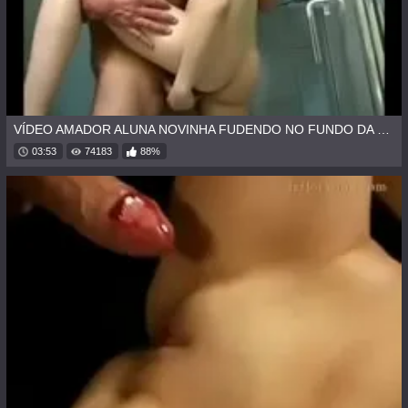
VÍDEO AMADOR ALUNA NOVINHA FUDENDO NO FUNDO DA ESCOLA
03:53
74183
88%