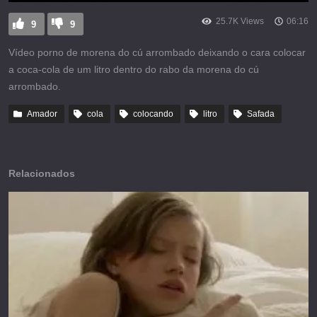
25.7K Views
06:16
9
9
Vídeo porno de morena do cú arrombado deixando o cara colocar
a coca-cola de um litro dentro do rabo da morena do cú
arrombado.
Amador
cola
colocando
litro
Safada
Relacionados