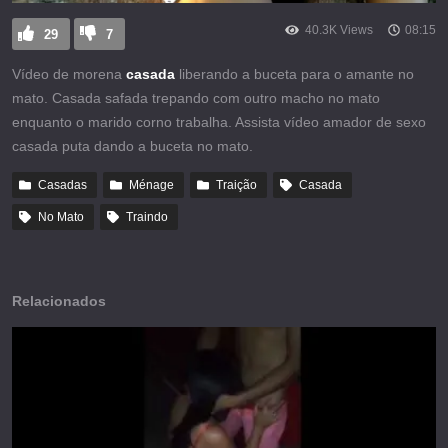
40.3K Views
08:15
29
7
Vídeo de morena
casada
liberando a buceta para o amante no
mato. Casada safada trepando com outro macho no mato
enquanto o marido corno trabalha. Assista vídeo amador de sexo
casada puta dando a buceta no mato.
Casadas
Ménage
Traição
Casada
No Mato
Traindo
Relacionados